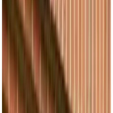
Все изделия бренда →
Настенный светильник
Robers WL 3560
Арт.
:
1480
Коллекция
:
WL
Поставка
:
60–90 дней
Настенные
уличные фонари
Ссылка