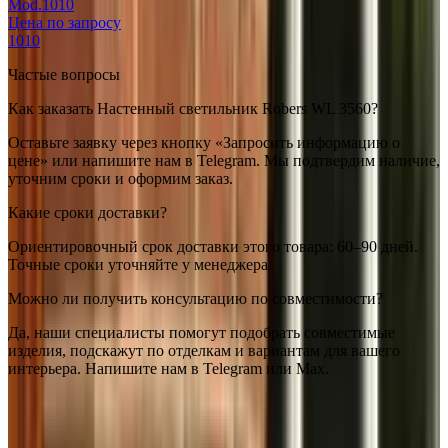
Mod.1010
Цена по запросу
1010
Частые вопросы
Как заказать Настенный светильник Robers WL 3560?
Оставьте заявку через кнопку «Запросить информацию о
цене» или напишите нам в Telegram. Мы подтвердим наличие,
уточним сроки и оформим заказ.
Какие сроки доставки?
Ориентировочный срок доставки этого товара: 60–90 дней.
Точные сроки уточняйте у менеджера.
Можно ли получить консультацию по совместимости?
Да, наши специалисты помогут подобрать совместимые
изделия, подскажут по отделкам и вариантам для вашего
интерьера. Напишите нам в Telegram или Max.
Robers
Настенный светильник Robers WL 3560
— купить в
интернет-магазине OSVETIM с доставкой по России.
Каталог
настенные уличные фонари с фото, характеристиками и