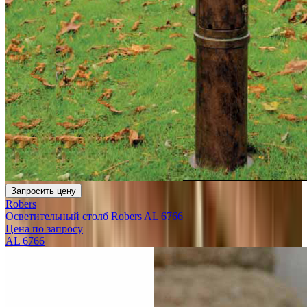
Запросить цену
Robers
Осветительный столб Robers AL 6766
Цена по запросу
AL 6766