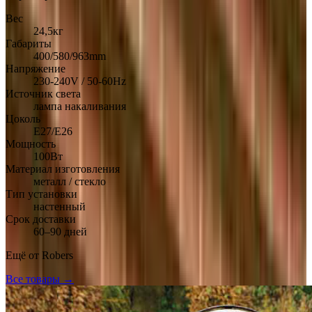
Вес
24,5кг
Габариты
400/580/963mm
Напряжение
230-240V / 50-60Hz
Источник света
лампа накаливания
Цоколь
E27/E26
Мощность
100Вт
Материал изготовления
металл / стекло
Тип установки
настенный
Срок доставки
60–90 дней
Ещё от
Robers
Все товары →