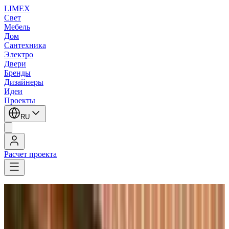
LIMEX
Свет
Мебель
Дом
Сантехника
Электро
Двери
Бренды
Дизайнеры
Идеи
Проекты
RU
Расчет проекта
LIMEX
/
Robers
/
Настенные уличные фонари
Robers