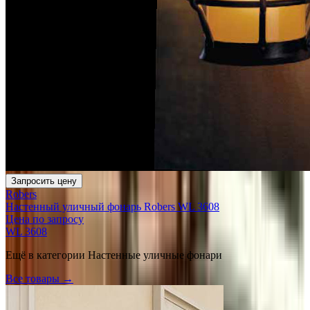
Запросить цену
Robers
Настенный уличный фонарь Robers WL 3608
Цена по запросу
WL 3608
Ещё в категории
Настенные уличные фонари
Все товары →