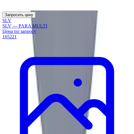
Запросить цену
SLV
SLV — PARA MULTI
Цена по запросу
165221