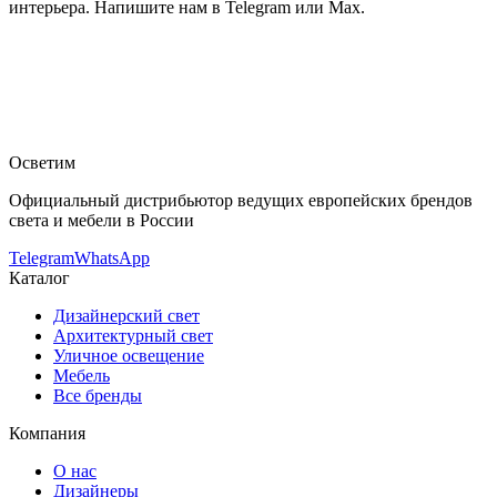
интерьера. Напишите нам в Telegram или Max.
SLV
Встраиваемый в потолок светильник SLV 111008
—
купить в интернет-магазине OSVETIM с доставкой по России.
Каталог встраиваемые в потолок светильники с фото,
характеристиками и актуальными ценами.
Оригинальная
продукция SLV.
Консультация и подбор: Telegram, Max.
Осветим
Официальный дистрибьютор ведущих европейских брендов
света и мебели в России
Telegram
WhatsApp
Каталог
Дизайнерский свет
Архитектурный свет
Уличное освещение
Мебель
Все бренды
Компания
О нас
Дизайнеры