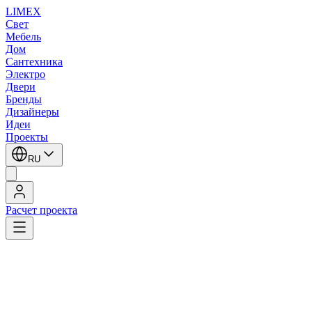
LIMEX
Свет
Мебель
Дом
Сантехника
Электро
Двери
Бренды
Дизайнеры
Идеи
Проекты
RU
Расчет проекта
LIMEX
/
SLV
/
Встраиваемые в потолок светильники