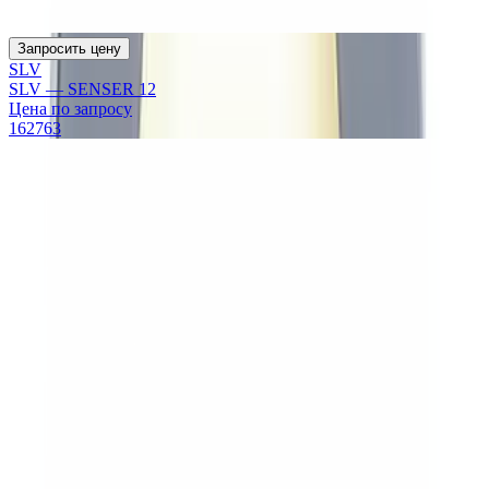
Запросить цену
SLV
SLV — SENSER 12
Цена по запросу
162763