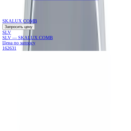
SKALUX COMB
Запросить цену
SLV
SLV — SKALUX COMB
Цена по запросу
162631