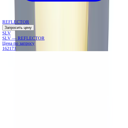
REFLECTOR
Запросить цену
SLV
SLV — REFLECTOR
Цена по запросу
162173