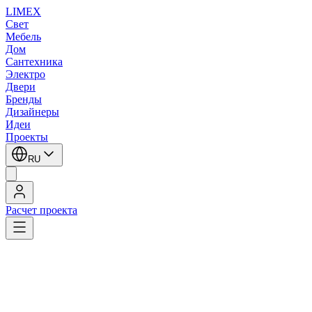
LIMEX
Свет
Мебель
Дом
Сантехника
Электро
Двери
Бренды
Дизайнеры
Идеи
Проекты
RU
Расчет проекта
LIMEX
/
SLV
/
Встраиваемые в потолок светильники