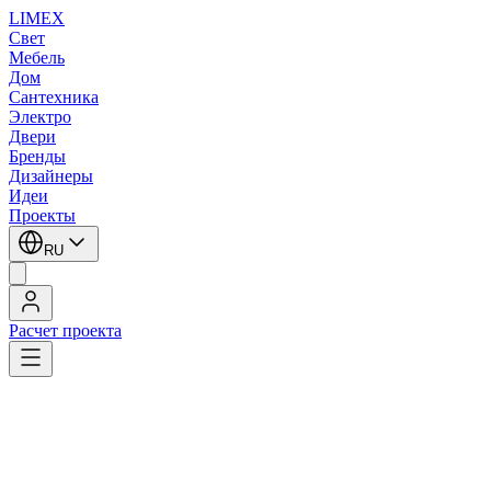
LIMEX
Свет
Мебель
Дом
Сантехника
Электро
Двери
Бренды
Дизайнеры
Идеи
Проекты
RU
Расчет проекта
LIMEX
/
SLV
/
Встраиваемые в потолок светильники