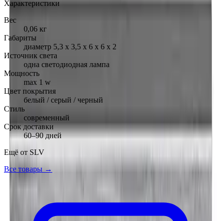
Характеристики
Вес
0,06 кг
Габариты
диаметр 5,3 х 3,5 х 6 х 6 х 2
Источник света
одна светодиодная лампа
Мощность
max 1 w
Цвет покрытия
белый / серый / черный
Стиль
современный
Срок доставки
60–90 дней
Ещё от
SLV
Все товары →