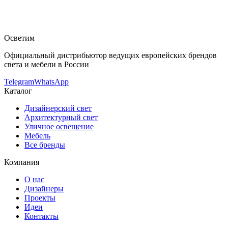
Каталог встраиваемые в потолок светильники с фото,
характеристиками и актуальными ценами.
Оригинальная
продукция SLV.
Консультация и подбор: Telegram, Max.
Осветим
Официальный дистрибьютор ведущих европейских брендов
света и мебели в России
Telegram
WhatsApp
Каталог
Дизайнерский свет
Архитектурный свет
Уличное освещение
Мебель
Все бренды
Компания
О нас
Дизайнеры
Проекты
Идеи
Контакты