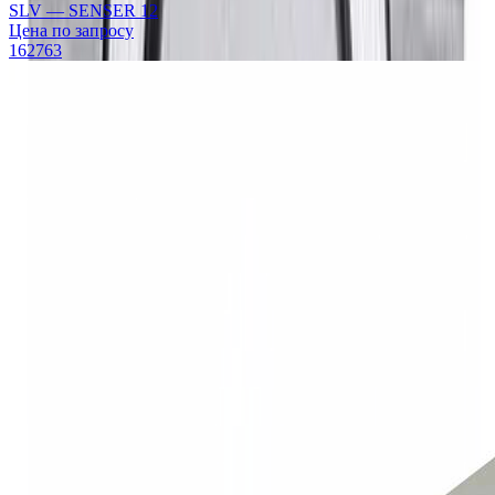
SLV — SENSER 12
Цена по запросу
162763