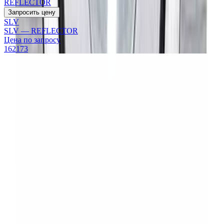
REFLECTOR
Запросить цену
SLV
SLV — REFLECTOR
Цена по запросу
162173