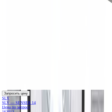
Запросить цену
SLV
SLV — SENSER 14
Цена по запросу
163013