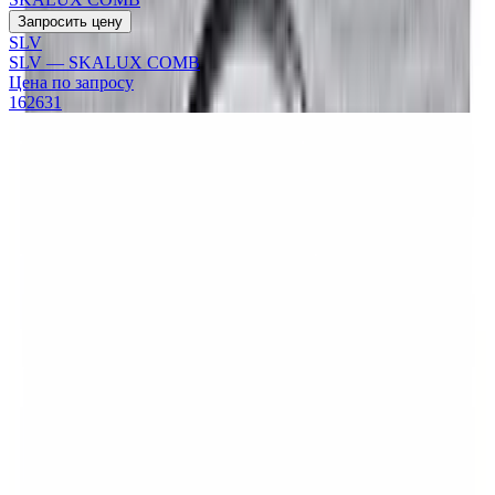
Запросить цену
SLV
SLV — SKALUX COMB
Цена по запросу
162631