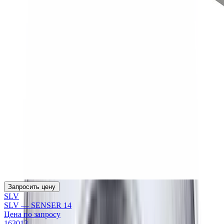
Запросить цену
SLV
SLV — SENSER 14
Цена по запросу
163013