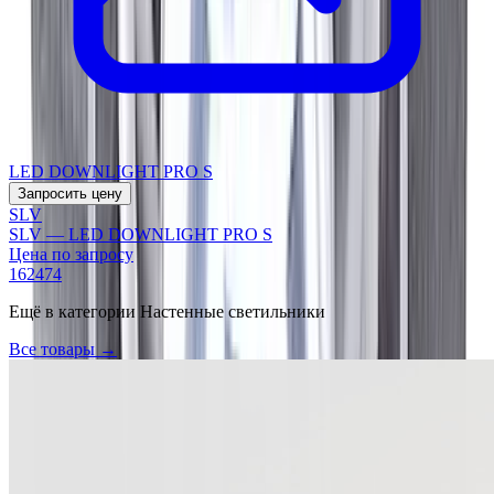
LED DOWNLIGHT PRO S
Запросить цену
SLV
SLV — LED DOWNLIGHT PRO S
Цена по запросу
162474
Ещё в категории
Настенные светильники
Все товары →