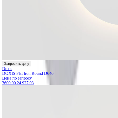
Запросить цену
Doxis
DOXIS Flat Iron Round D640
Цена по запросу
3600.00.24.927.03