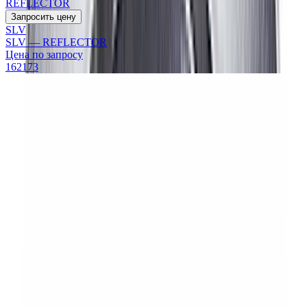
REFLECTOR
Запросить цену
SLV
SLV — REFLECTOR
Цена по запросу
162173