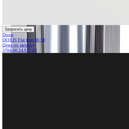
Запросить цену
Doxis
DOXIS Flat Iron 80.50
Цена по запросу
3704.00.24.927.03