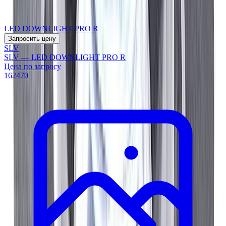
LED DOWNLIGHT PRO R
Запросить цену
SLV
SLV — LED DOWNLIGHT PRO R
Цена по запросу
162470