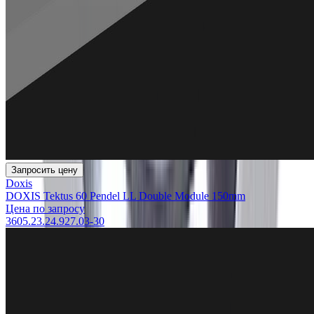
Запросить цену
Doxis
DOXIS Tektus 60 Pendel LL Double Module 150mm
Цена по запросу
3605.23.24.927.03-30