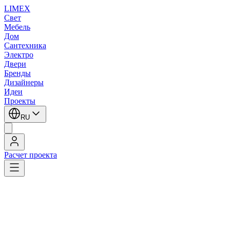
LIMEX
Свет
Мебель
Дом
Сантехника
Электро
Двери
Бренды
Дизайнеры
Идеи
Проекты
RU
Расчет проекта
LIMEX
/
SLV
/
Настенные светильники