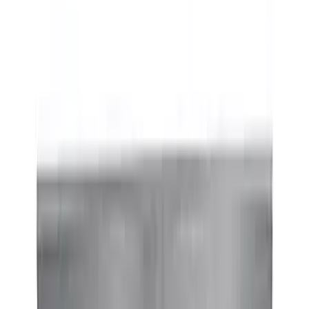
Telegram
Консультация и подбор
Подскажем по совместимости, отделкам, срокам поставки и
подберем вариант под интерьер или проект.
Запросить информацию о цене