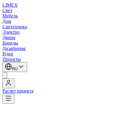
LIMEX
Свет
Мебель
Дом
Сантехника
Электро
Двери
Бренды
Дизайнеры
Идеи
Проекты
RU
Расчет проекта
LIMEX
/
SLV
/
Встраиваемые в потолок светильники