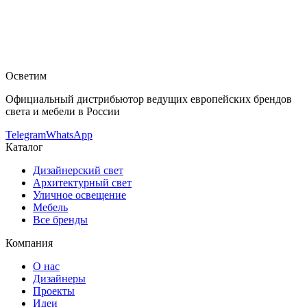
SLV
Встраиваемый в потолок светильник SLV 113406
—
купить в интернет-магазине OSVETIM с доставкой по России.
Каталог встраиваемые в потолок светильники с фото,
характеристиками и актуальными ценами.
Оригинальная
продукция SLV.
Консультация и подбор: Telegram, Max.
Осветим
Официальный дистрибьютор ведущих европейских брендов
света и мебели в России
Telegram
WhatsApp
Каталог
Дизайнерский свет
Архитектурный свет
Уличное освещение
Мебель
Все бренды
Компания
О нас
Дизайнеры
Проекты
Идеи