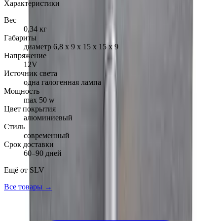
Характеристики
Вес
0,34 кг
Габариты
диаметр 6,8 х 9 х 15 х 15 х 9
Напряжение
12V
Источник света
одна галогенная лампа
Мощность
max 50 w
Цвет покрытия
алюминиевый
Стиль
современный
Срок доставки
60–90 дней
Ещё от
SLV
Все товары →