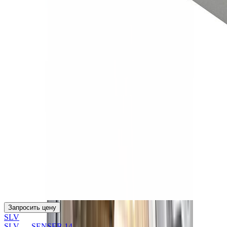
Запросить цену
SLV
SLV — SENSER 14