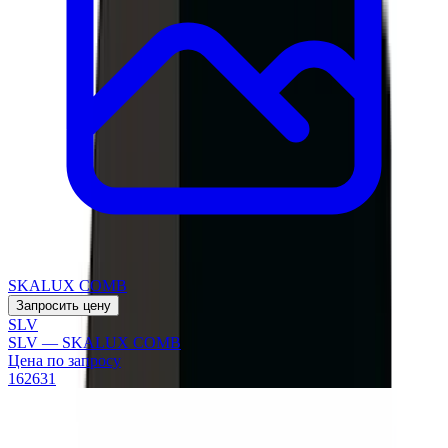
SKALUX COMB
Запросить цену
SLV
SLV — SKALUX COMB
Цена по запросу
162631