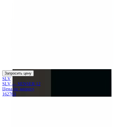
Запросить цену
SLV
SLV — SENSER 12
Цена по запросу
162763