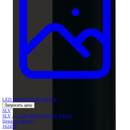
LED DOWNLIGHT PRO R
Запросить цену
SLV
SLV — LED DOWNLIGHT PRO R
Цена по запросу
162470