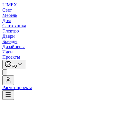
LIMEX
Свет
Мебель
Дом
Сантехника
Электро
Двери
Бренды
Дизайнеры
Идеи
Проекты
RU
Расчет проекта
LIMEX
/
SLV
/
Потолочные светильники
/
Потолочные светильники