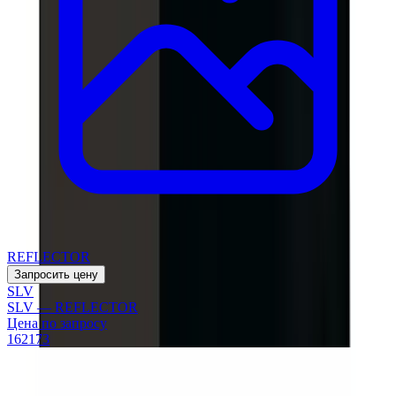
REFLECTOR
Запросить цену
SLV
SLV — REFLECTOR
Цена по запросу
162173