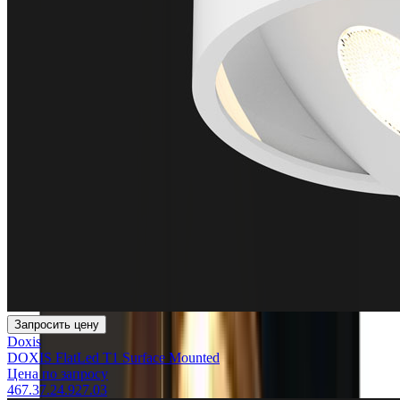
Запросить цену
Doxis
DOXIS FlatLed T1 Surface Mounted
Цена по запросу
467.37.24.927.03