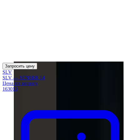
Запросить цену
SLV
SLV — SENSER 14
Цена по запросу
163013