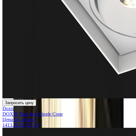
Запросить цену
Doxis
DOXIS Titan Box Single Cone
Цена по запросу
1413.28.24.927.03