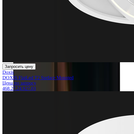
Запросить цену
Doxis
DOXIS FlatLed T2 Surface Mounted
Цена по запросу
468.27.24.927.03