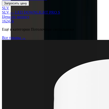
Запросить цену
SLV
SLV — LED DOWNLIGHT PRO S
Цена по запросу
162474
Ещё в категории
Потолочные светильники
Все товары →