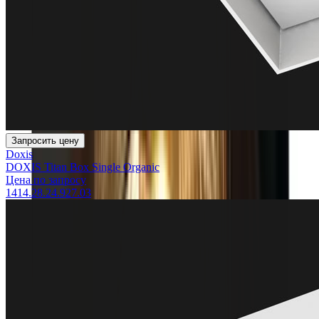
Запросить цену
Doxis
DOXIS Titan Box Single Organic
Цена по запросу
1414.28.24.927.03