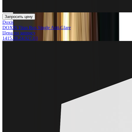
Запросить цену
Doxis
DOXIS Titan Box Single Anti-Glare
Цена по запросу
1415.28.24.927.03