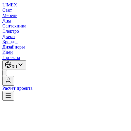
LIMEX
Свет
Мебель
Дом
Сантехника
Электро
Двери
Бренды
Дизайнеры
Идеи
Проекты
RU
Расчет проекта
LIMEX
/
SLV
/
Подвесные светильники