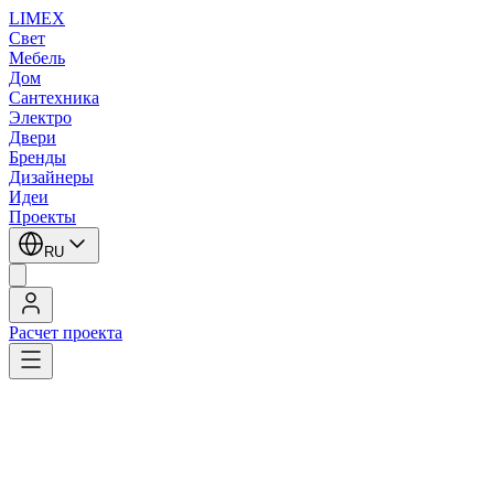
LIMEX
Свет
Мебель
Дом
Сантехника
Электро
Двери
Бренды
Дизайнеры
Идеи
Проекты
RU
Расчет проекта
LIMEX
/
SLV
/
Подвесные светильники