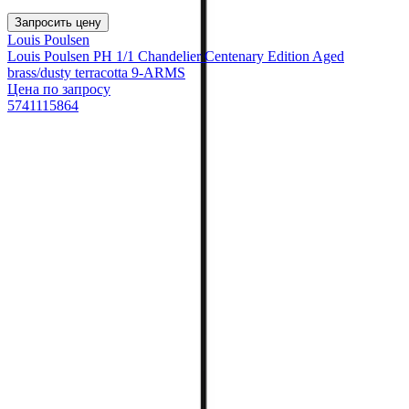
Запросить цену
Louis Poulsen
Louis Poulsen PH 1/1 Chandelier Centenary Edition Aged
brass/dusty terracotta 9-ARMS
Цена по запросу
5741115864