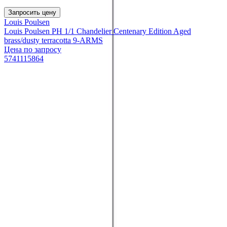
Запросить цену
Louis Poulsen
Louis Poulsen PH 1/1 Chandelier Centenary Edition Aged
brass/dusty terracotta 9-ARMS
Цена по запросу
5741115864