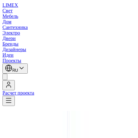
LIMEX
Свет
Мебель
Дом
Сантехника
Электро
Двери
Бренды
Дизайнеры
Идеи
Проекты
RU
Расчет проекта
LIMEX
/
SLV
/
Подвесные светильники