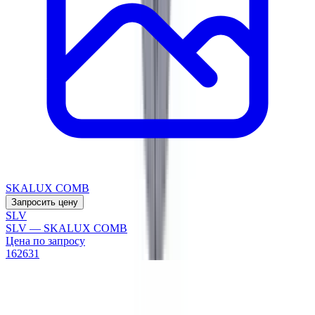
SKALUX COMB
Запросить цену
SLV
SLV — SKALUX COMB
Цена по запросу
162631