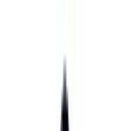
Все изделия бренда →
Подвесной светильник SLV
133502
Арт.
:
2446
Коллекция
:
1335
Поставка
:
60–90 дней
Подвесные
светильники
Ссылка