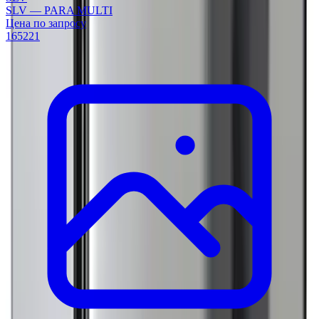
SLV — PARA MULTI
Цена по запросу
165221