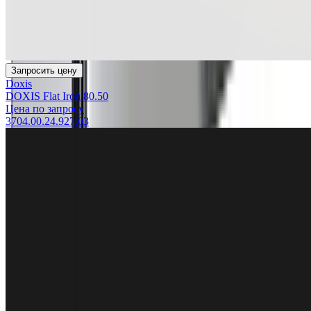
Запросить цену
Doxis
DOXIS Flat Iron 80.50
Цена по запросу
3704.00.24.927.03