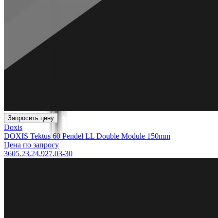
Запросить цену
Doxis
DOXIS Tektus 60 Pendel LL Double Module 150mm
Цена по запросу
3605.23.24.927.03-30