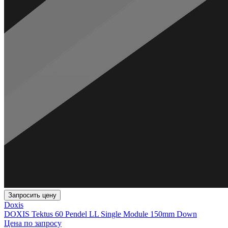
Запросить цену
Doxis
DOXIS Tektus 60 Pendel LL Single Module 150mm Down
Цена по запросу