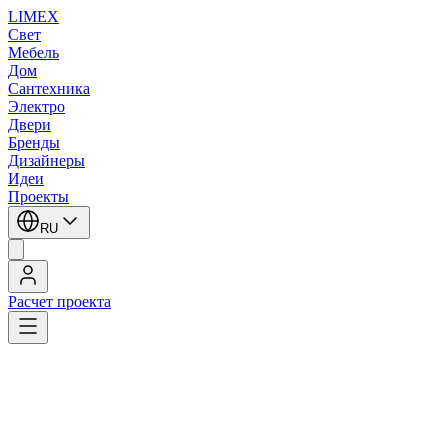
LIMEX
Свет
Мебель
Дом
Сантехника
Электро
Двери
Бренды
Дизайнеры
Идеи
Проекты
RU
Расчет проекта
LIMEX
/
SLV
/
Настенные светильники