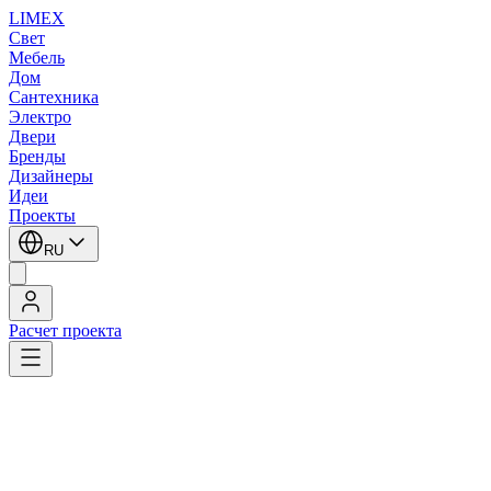
LIMEX
Свет
Мебель
Дом
Сантехника
Электро
Двери
Бренды
Дизайнеры
Идеи
Проекты
RU
Расчет проекта
LIMEX
/
SLV
/
Настенные светильники