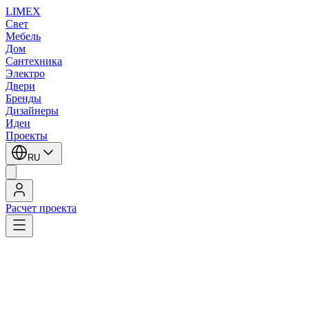
LIMEX
Свет
Мебель
Дом
Сантехника
Электро
Двери
Бренды
Дизайнеры
Идеи
Проекты
RU
Расчет проекта
LIMEX
/
SLV
/
Настенные светильники