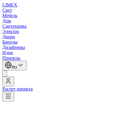
LIMEX
Свет
Мебель
Дом
Сантехника
Электро
Двери
Бренды
Дизайнеры
Идеи
Проекты
RU
Расчет проекта
LIMEX
/
SLV
/
Подвесные светильники