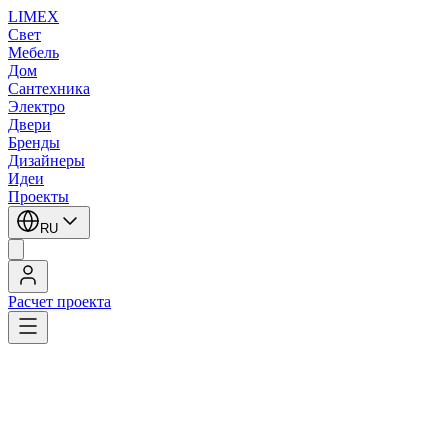
LIMEX
Свет
Мебель
Дом
Сантехника
Электро
Двери
Бренды
Дизайнеры
Идеи
Проекты
RU
Расчет проекта
LIMEX
/
SLV
/
Подвесные светильники