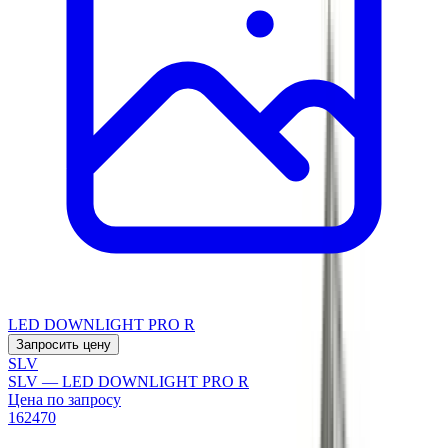
LED DOWNLIGHT PRO R
Запросить цену
SLV
SLV — LED DOWNLIGHT PRO R
Цена по запросу
162470