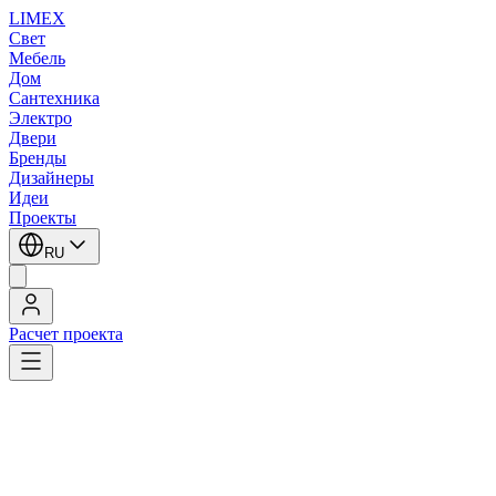
LIMEX
Свет
Мебель
Дом
Сантехника
Электро
Двери
Бренды
Дизайнеры
Идеи
Проекты
RU
Расчет проекта
LIMEX
/
SLV
/
Подвесные светильники