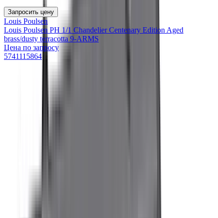
Запросить цену
Louis Poulsen
Louis Poulsen PH 1/1 Chandelier Centenary Edition Aged
brass/dusty terracotta 9-ARMS
Цена по запросу
5741115864