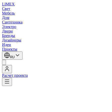
LIMEX
Свет
Мебель
Дом
Сантехника
Электро
Двери
Бренды
Дизайнеры
Идеи
Проекты
RU
Расчет проекта
LIMEX
/
SLV
/
Подвесные светильники