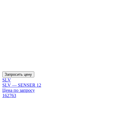
Запросить цену
SLV
SLV — SENSER 12
Цена по запросу
162763