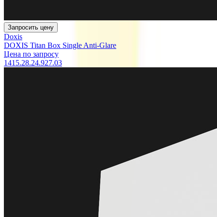
Запросить цену
Doxis
DOXIS Titan Box Single Anti-Glare
Цена по запросу
1415.28.24.927.03