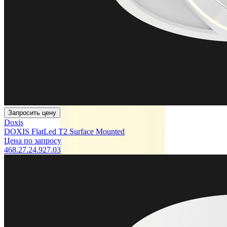
Запросить цену
Doxis
DOXIS FlatLed T2 Surface Mounted
Цена по запросу
468.27.24.927.03