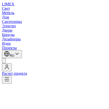
LIMEX
Свет
Мебель
Дом
Сантехника
Электро
Двери
Бренды
Дизайнеры
Идеи
Проекты
RU
Расчет проекта
LIMEX
/
SLV
/
Потолочные светильники
/
Потолочные светильники