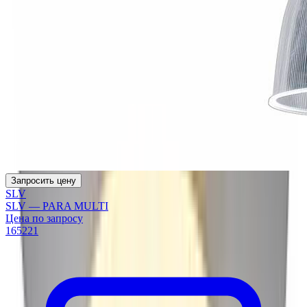
Запросить цену
SLV
SLV — PARA MULTI
Цена по запросу
165221