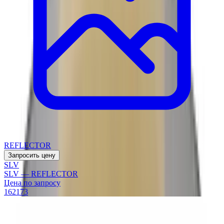
REFLECTOR
Запросить цену
SLV
SLV — REFLECTOR
Цена по запросу
162173