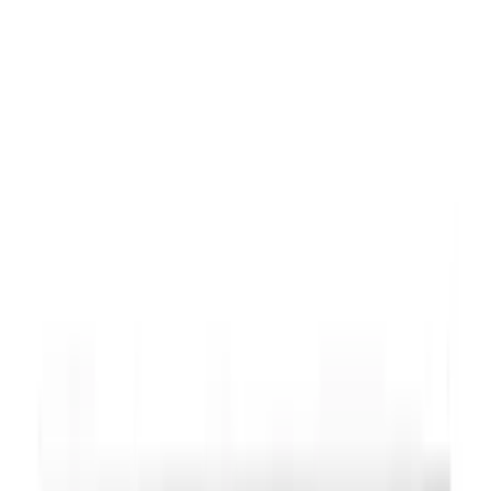
MAX
Арт.: 2751
·
Добавлено: 04.09.2017