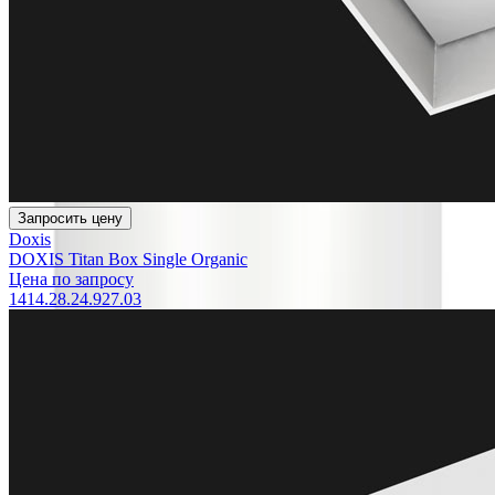
Запросить цену
Doxis
DOXIS Titan Box Single Organic
Цена по запросу
1414.28.24.927.03