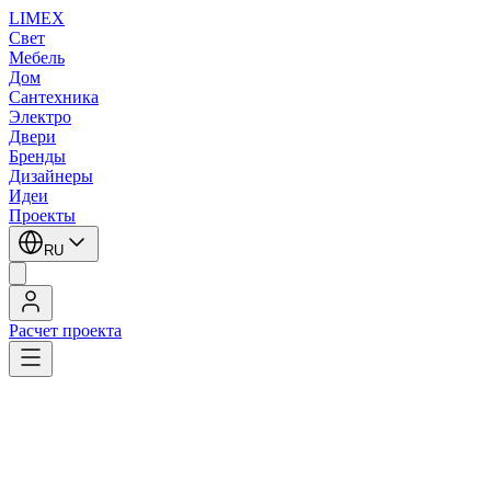
LIMEX
Свет
Мебель
Дом
Сантехника
Электро
Двери
Бренды
Дизайнеры
Идеи
Проекты
RU
Расчет проекта
LIMEX
/
SLV
/
Потолочные светильники
/
Потолочные светильники