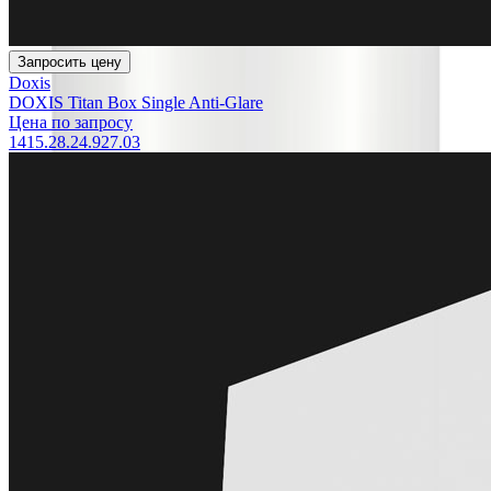
Запросить цену
Doxis
DOXIS Titan Box Single Anti-Glare
Цена по запросу
1415.28.24.927.03