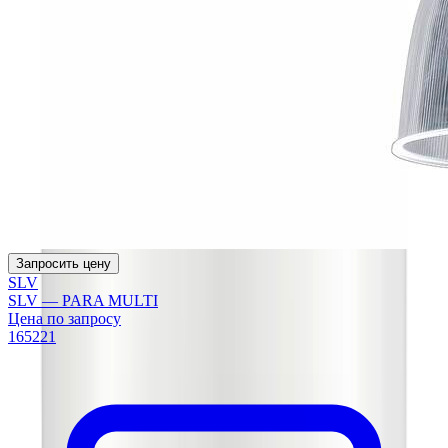
Запросить цену
SLV
SLV — PARA MULTI
Цена по запросу
165221