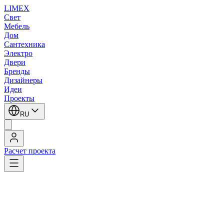
LIMEX
Свет
Мебель
Дом
Сантехника
Электро
Двери
Бренды
Дизайнеры
Идеи
Проекты
RU
Расчет проекта
LIMEX
/
SLV
/
Потолочные светильники
/
Потолочные светильники