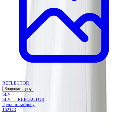
REFLECTOR
Запросить цену
SLV
SLV — REFLECTOR
Цена по запросу
162173