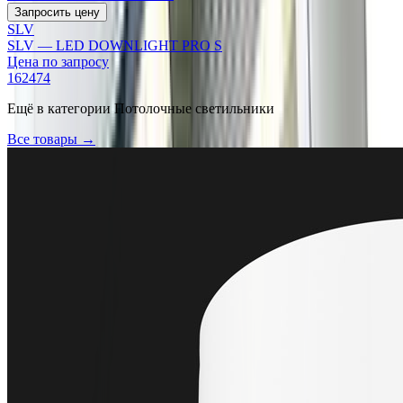
Запросить цену
SLV
SLV — LED DOWNLIGHT PRO S
Цена по запросу
162474
Ещё в категории
Потолочные светильники
Все товары →