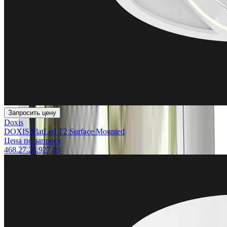
Запросить цену
Doxis
DOXIS FlatLed T2 Surface Mounted
Цена по запросу
468.27.24.927.03