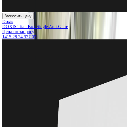
Запросить цену
Doxis
DOXIS Titan Box Single Anti-Glare
Цена по запросу
1415.28.24.927.03