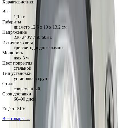
Характеристики
Вес
1,1 кг
Габариты
диаметр 12,6 х 10 х 13,2 см
Напряжение
230-240V / 50-60Hz
Источник света
три светодиодные лампы
Мощность
max 3 w
Цвет покрытия
стальной
Тип установки
установка в грунт
Стиль
современный
Срок доставки
60–90 дней
Ещё от
SLV
Все товары →