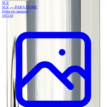
SLV
SLV — PARA DOME
Цена по запросу
165110