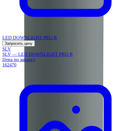
LED DOWNLIGHT PRO R
Запросить цену
SLV
SLV — LED DOWNLIGHT PRO R
Цена по запросу
162470