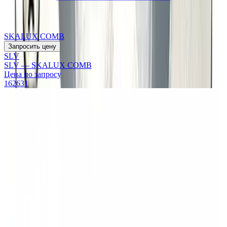
SKALUX COMB
Запросить цену
SLV
SLV — SKALUX COMB
Цена по запросу
162631