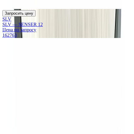
Запросить цену
SLV
SLV — SENSER 12
Цена по запросу
162763