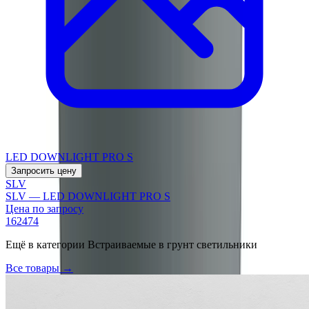
LED DOWNLIGHT PRO S
Запросить цену
SLV
SLV — LED DOWNLIGHT PRO S
Цена по запросу
162474
Ещё в категории
Встраиваемые в грунт светильники
Все товары →