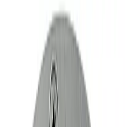
Все изделия бренда →
Встраиваемый в грунт
светильник SLV 227431
Арт.
:
3511
Коллекция
:
2274
Поставка
:
60–90 дней
Встраиваемые
в грунт светильники
Ссылка