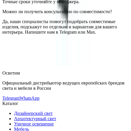
Точные сроки уточняйте у менеджера.
Можно ли получить консультацию по совместимости?
Да, наши специалисты помогут подобрать совместимые
изделия, подскажут по отделкам и вариантам для вашего
интерьера. Напишите нам в Telegram или Max.
SLV
Встраиваемый в грунт светильник SLV 227431
— купить
в интернет-магазине OSVETIM с доставкой по России.
Каталог встраиваемые в грунт светильники с фото,
характеристиками и актуальными ценами.
Оригинальная
продукция SLV.
Консультация и подбор: Telegram, Max.
Осветим
Официальный дистрибьютор ведущих европейских брендов
света и мебели в России
Telegram
WhatsApp
Каталог
Дизайнерский свет
Архитектурный свет
Уличное освещение
Мебель