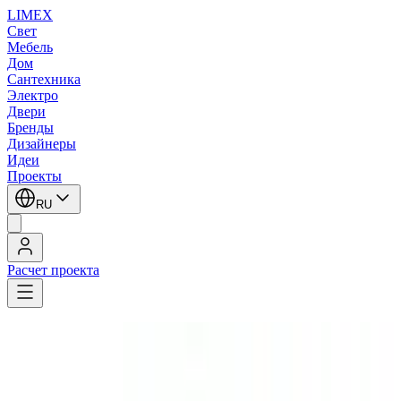
LIMEX
Свет
Мебель
Дом
Сантехника
Электро
Двери
Бренды
Дизайнеры
Идеи
Проекты
RU
Расчет проекта
LIMEX
/
SLV
/
Встраиваемые в грунт светильники