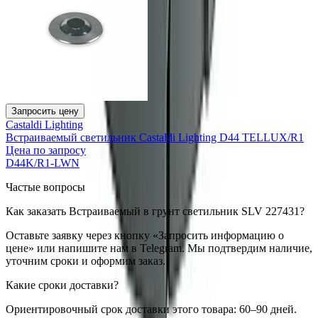
Запросить цену
Castaldi Lighting
Встраиваемый светильник Castaldi Lighting D44 TELLUX/R1
Цена по запросу
D44K/R1-LWN
Частые вопросы
Как заказать Встраиваемый в грунт светильник SLV 227431?
Оставьте заявку через кнопку «Запросить информацию о
цене» или напишите нам в Telegram. Мы подтвердим наличие,
уточним сроки и оформим заказ.
Какие сроки доставки?
Ориентировочный срок доставки этого товара: 60–90 дней.