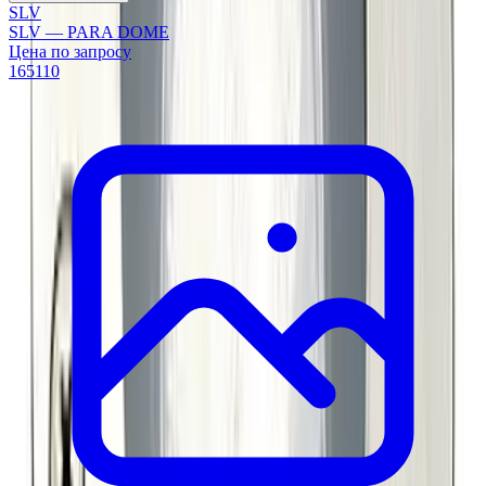
SLV
SLV — PARA DOME
Цена по запросу
165110