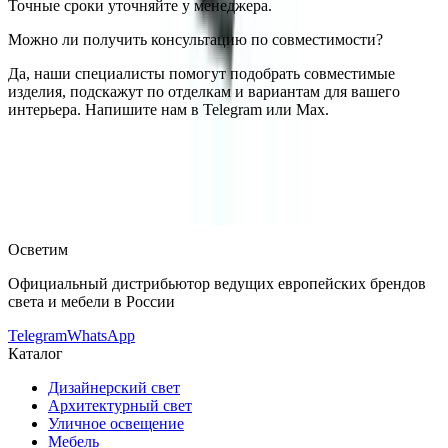
Точные сроки уточняйте у менеджера.
Можно ли получить консультацию по совместимости?
Да, наши специалисты помогут подобрать совместимые
изделия, подскажут по отделкам и вариантам для вашего
интерьера. Напишите нам в Telegram или Max.
SLV
Встраиваемый в грунт светильник SLV 227437
— купить
в интернет-магазине OSVETIM с доставкой по России.
Каталог встраиваемые в грунт светильники с фото,
характеристиками и актуальными ценами.
Оригинальная
продукция SLV.
Консультация и подбор: Telegram, Max.
Осветим
Официальный дистрибьютор ведущих европейских брендов
света и мебели в России
Telegram
WhatsApp
Каталог
Дизайнерский свет
Архитектурный свет
Уличное освещение
Мебель