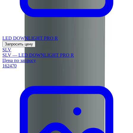
LED DOWNLIGHT PRO R
Запросить цену
SLV
SLV — LED DOWNLIGHT PRO R
Цена по запросу
162470