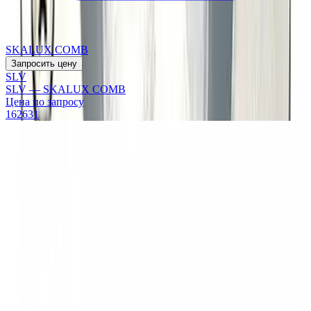
SKALUX COMB
Запросить цену
SLV
SLV — SKALUX COMB
Цена по запросу
162631