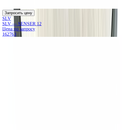
Запросить цену
SLV
SLV — SENSER 12
Цена по запросу
162763