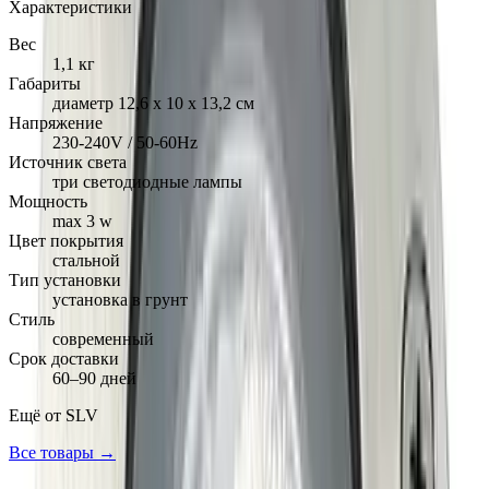
Характеристики
Вес
1,1 кг
Габариты
диаметр 12,6 х 10 х 13,2 см
Напряжение
230-240V / 50-60Hz
Источник света
три светодиодные лампы
Мощность
max 3 w
Цвет покрытия
стальной
Тип установки
установка в грунт
Стиль
современный
Срок доставки
60–90 дней
Ещё от
SLV
Все товары →