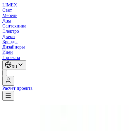
LIMEX
Свет
Мебель
Дом
Сантехника
Электро
Двери
Бренды
Дизайнеры
Идеи
Проекты
RU
Расчет проекта
LIMEX
/
SLV
/
Встраиваемые в грунт светильники