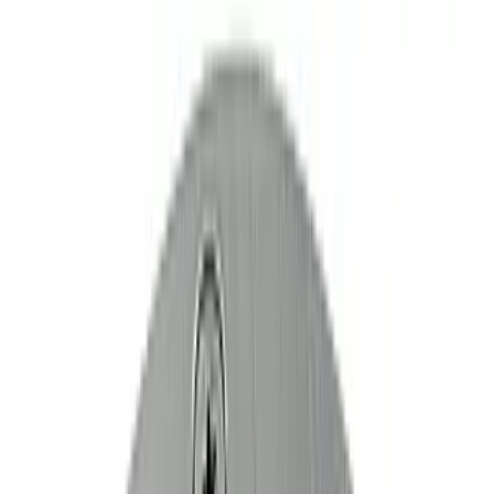
Все изделия бренда →
Встраиваемый в грунт
светильник SLV 227437
Арт.
:
3512
Коллекция
:
2274
Поставка
:
60–90 дней
Встраиваемые
в грунт светильники
Ссылка