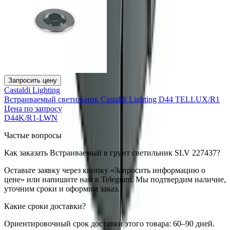
Запросить цену
Castaldi Lighting
Встраиваемый светильник Castaldi Lighting D44 TELLUX/R1
Цена по запросу
D44K/R1-LWN
Частые вопросы
Как заказать Встраиваемый в грунт светильник SLV 227437?
Оставьте заявку через кнопку «Запросить информацию о
цене» или напишите нам в Telegram. Мы подтвердим наличие,
уточним сроки и оформим заказ.
Какие сроки доставки?
Ориентировочный срок доставки этого товара: 60–90 дней.