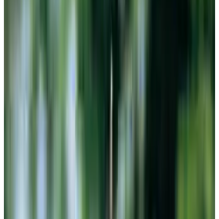
Все изделия бренда →
Пьедестальный светильник
Robers AL 6653
Арт.
:
1711
Коллекция
:
AL
Поставка
:
60–90 дней
Пьедестальные
светильники
Ссылка