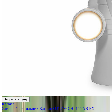
Запросить цену
Karman
Уличный светильник Karman OTTAVO HP155 AB EXT