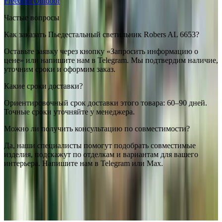
Freedom Outdoor
Частые вопросы
Как заказать Пьедестальный светильник Robers AL 6653?
Оставьте заявку через кнопку «Запросить информацию о
цене» или напишите нам в Telegram. Мы подтвердим наличие,
уточним сроки и оформим заказ.
Какие сроки доставки?
Ориентировочный срок доставки этого товара: 60–90 дней.
Точные сроки уточняйте у менеджера.
Можно ли получить консультацию по совместимости?
Да, наши специалисты помогут подобрать совместимые
изделия, подскажут по отделкам и вариантам для вашего
интерьера. Напишите нам в Telegram или Max.
Robers
Пьедестальный светильник Robers AL 6653
— купить в
интернет-магазине OSVETIM с доставкой по России.
Каталог
пьедестальные светильники с фото, характеристиками и
актуальными ценами.
Оригинальная продукция Robers.
Консультация и подбор: Telegram, Max.