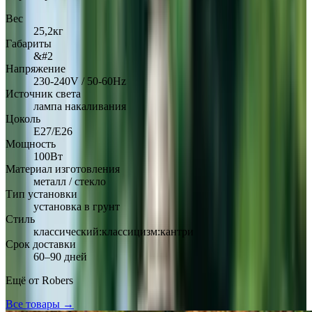
Вес
25,2кг
Габариты
&#2
Напряжение
230-240V / 50-60Hz
Источник света
лампа накаливания
Цоколь
E27/E26
Мощность
100Вт
Материал изготовления
металл / стекло
Тип установки
установка в грунт
Стиль
классический:классицизм:кантри
Срок доставки
60–90 дней
Ещё от
Robers
Все товары →