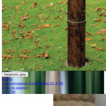
Запросить цену
Robers
Осветительный столб Robers AL 6766
Цена по запросу
AL 6766