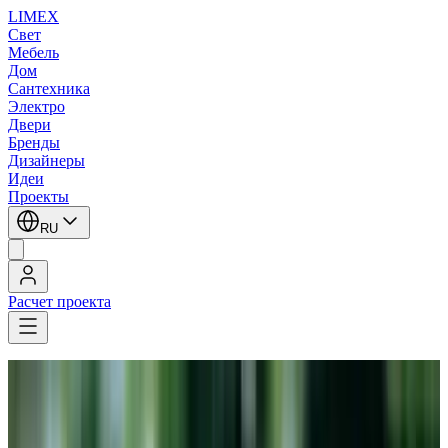
LIMEX
Свет
Мебель
Дом
Сантехника
Электро
Двери
Бренды
Дизайнеры
Идеи
Проекты
RU
Расчет проекта
LIMEX
/
Robers
/
Пьедестальные светильники
Robers