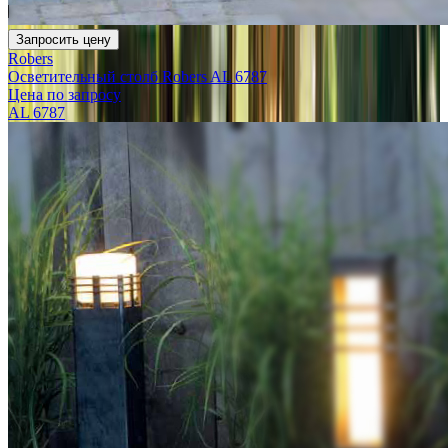
Запросить цену
Robers
Осветительный столб Robers AL 6787
Цена по запросу
AL 6787