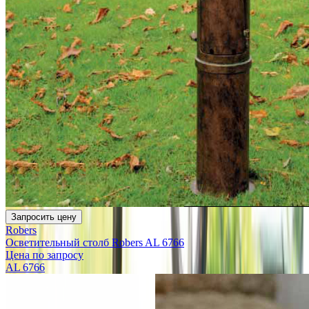
Запросить цену
Robers
Осветительный столб Robers AL 6766
Цена по запросу
AL 6766