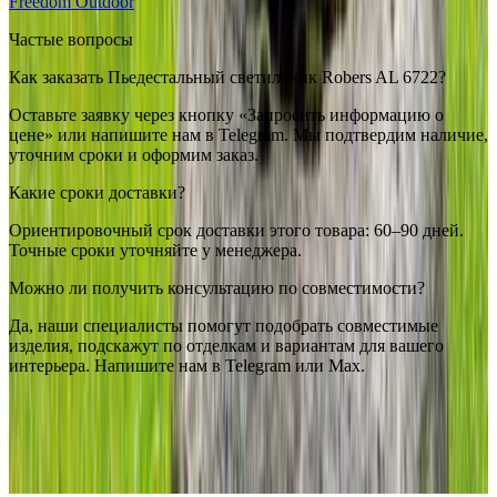
Freedom Outdoor
Частые вопросы
Как заказать Пьедестальный светильник Robers AL 6722?
Оставьте заявку через кнопку «Запросить информацию о
цене» или напишите нам в Telegram. Мы подтвердим наличие,
уточним сроки и оформим заказ.
Какие сроки доставки?
Ориентировочный срок доставки этого товара: 60–90 дней.
Точные сроки уточняйте у менеджера.
Можно ли получить консультацию по совместимости?
Да, наши специалисты помогут подобрать совместимые
изделия, подскажут по отделкам и вариантам для вашего
интерьера. Напишите нам в Telegram или Max.
Robers
Пьедестальный светильник Robers AL 6722
— купить в
интернет-магазине OSVETIM с доставкой по России.
Каталог
пьедестальные светильники с фото, характеристиками и
актуальными ценами.
Оригинальная продукция Robers.
Консультация и подбор: Telegram, Max.