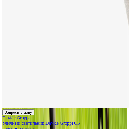
Запросить цену
Davide Groppi
Уличный светильник Davide Groppi ON
Цена по запросу