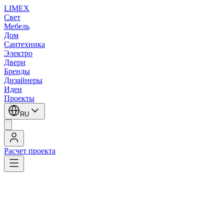
LIMEX
Свет
Мебель
Дом
Сантехника
Электро
Двери
Бренды
Дизайнеры
Идеи
Проекты
RU
Расчет проекта
LIMEX
/
Robers
/
Пьедестальные светильники
Robers