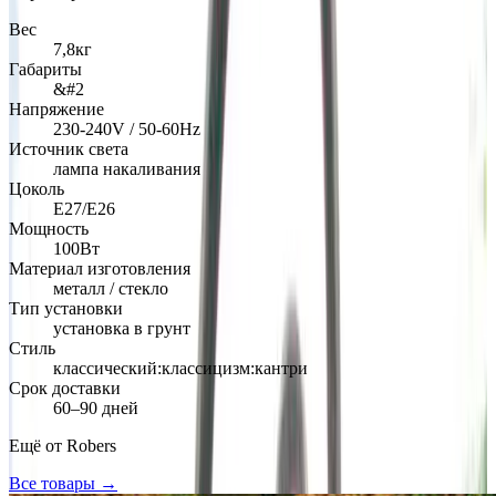
Вес
7,8кг
Габариты
&#2
Напряжение
230-240V / 50-60Hz
Источник света
лампа накаливания
Цоколь
E27/E26
Мощность
100Вт
Материал изготовления
металл / стекло
Тип установки
установка в грунт
Стиль
классический:классицизм:кантри
Срок доставки
60–90 дней
Ещё от
Robers
Все товары →