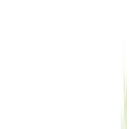
Все изделия бренда →
Пьедестальный светильник
Robers AL 6722
Арт.
:
1481
Коллекция
:
AL
Поставка
:
60–90 дней
Пьедестальные
светильники
Ссылка