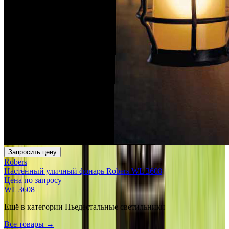
Запросить цену
Robers
Настенный уличный фонарь Robers WL 3608
Цена по запросу
WL 3608
Ещё в категории
Пьедестальные светильники
Все товары →