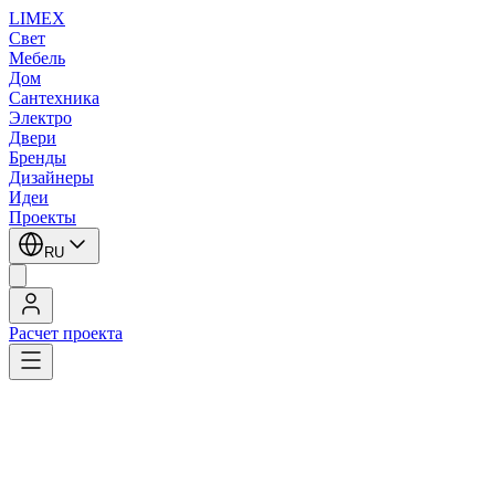
LIMEX
Свет
Мебель
Дом
Сантехника
Электро
Двери
Бренды
Дизайнеры
Идеи
Проекты
RU
Расчет проекта
Главная
/
Бренды
/
iGuzzini
iGuzzini
iGuzzini