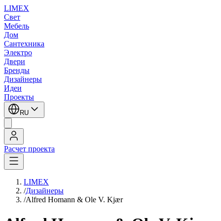
LIMEX
Свет
Мебель
Дом
Сантехника
Электро
Двери
Бренды
Дизайнеры
Идеи
Проекты
RU
Расчет проекта
LIMEX
/
Дизайнеры
/
Alfred Homann & Ole V. Kjær