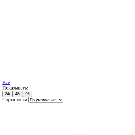
Все
Показывать:
24
/
48
/
96
Сортировка: