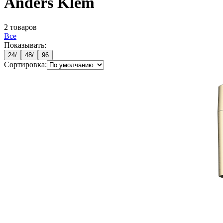
Anders Klem
2
товаров
Все
Показывать:
24
/
48
/
96
Сортировка: