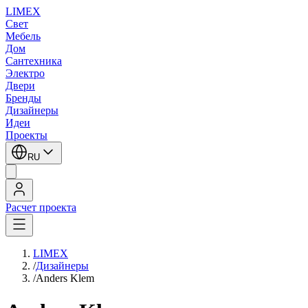
LIMEX
Свет
Мебель
Дом
Сантехника
Электро
Двери
Бренды
Дизайнеры
Идеи
Проекты
RU
Расчет проекта
LIMEX
/
Дизайнеры
/
Anders Klem