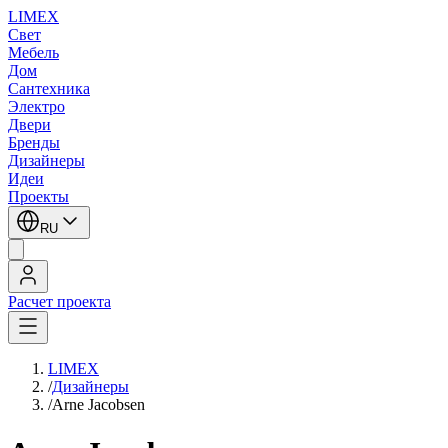
LIMEX
Свет
Мебель
Дом
Сантехника
Электро
Двери
Бренды
Дизайнеры
Идеи
Проекты
RU
Расчет проекта
LIMEX
/
Дизайнеры
/
Arne Jacobsen