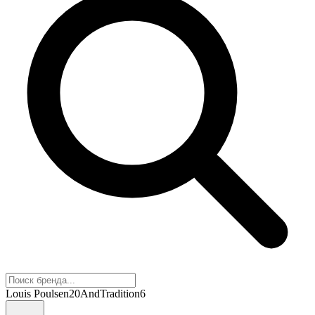
Louis Poulsen
20
AndTradition
6