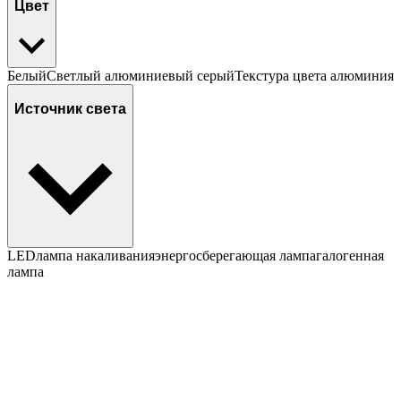
Цвет
Белый
Светлый алюминиевый серый
Текстура цвета алюминия
Источник света
LED
лампа накаливания
энергосберегающая лампа
галогенная
лампа