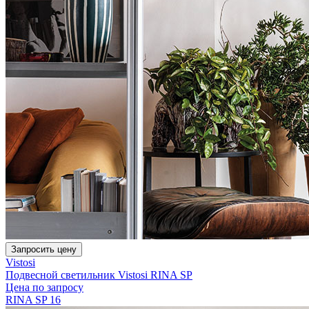
Запросить цену
Vistosi
Подвесной светильник Vistosi RINA SP
Цена по запросу
RINA SP 16