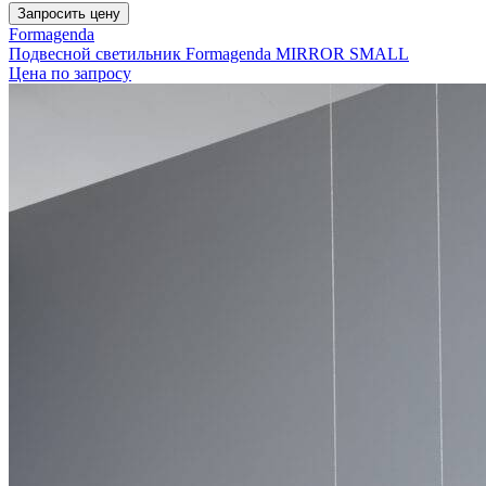
Запросить цену
Formagenda
Подвесной светильник Formagenda MIRROR SMALL
Цена по запросу