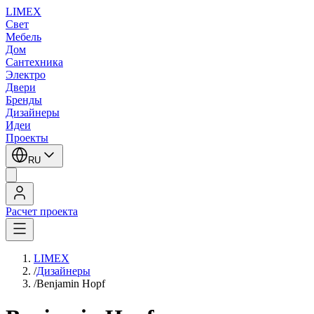
LIMEX
Свет
Мебель
Дом
Сантехника
Электро
Двери
Бренды
Дизайнеры
Идеи
Проекты
RU
Расчет проекта
LIMEX
/
Дизайнеры
/
Benjamin Hopf