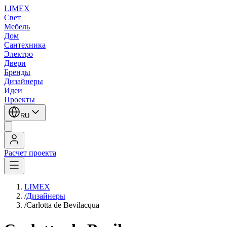
LIMEX
Свет
Мебель
Дом
Сантехника
Электро
Двери
Бренды
Дизайнеры
Идеи
Проекты
RU
Расчет проекта
LIMEX
/
Дизайнеры
/
Carlotta de Bevilacqua