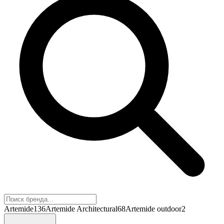
Artemide
136
Artemide Architectural
68
Artemide outdoor
2