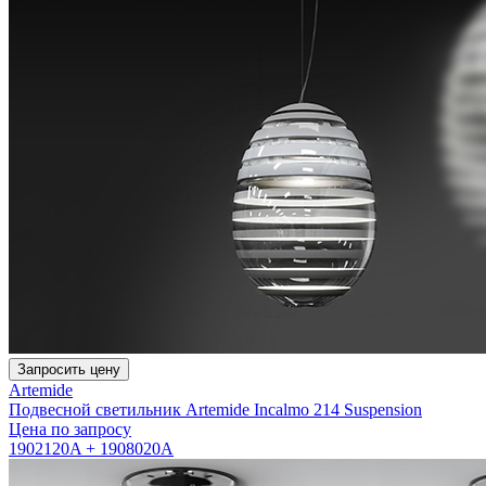
Запросить цену
Artemide
Подвесной светильник Artemide Incalmo 214 Suspension
Цена по запросу
1902120A + 1908020A