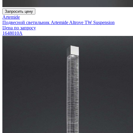
Запросить цену
Artemide
Подвесной светильник Artemide Altrove TW Suspension
Цена по запросу
1648010A