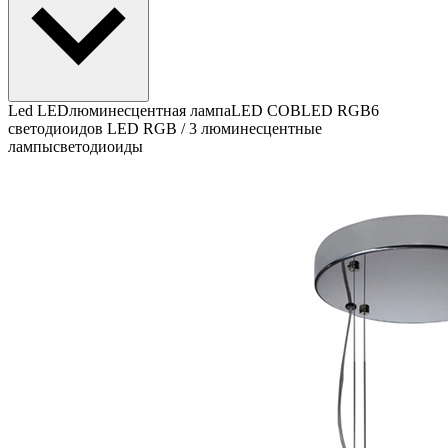
Led
LED
люминесцентная лампа
LED COB
LED RGB
6
светодиоидов LED RGB / 3 люминесцентные
лампы
светодиоиды