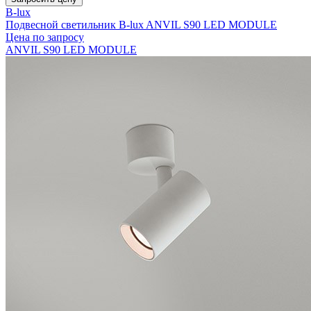
B-lux
Подвесной светильник B-lux ANVIL S90 LED MODULE
Цена по запросу
ANVIL S90 LED MODULE