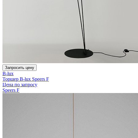
Запросить цену
B-lux
Торшер B-lux Speers F
Цена по запросу
Speers F