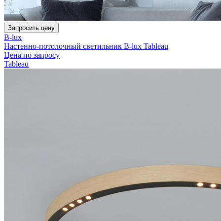
Запросить цену
B-lux
Настенно-потолочный светильник B-lux Tableau
Цена по запросу
Tableau