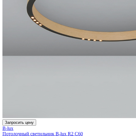
Запросить цену
B-lux
Потолочный светильник B-lux R2 C60