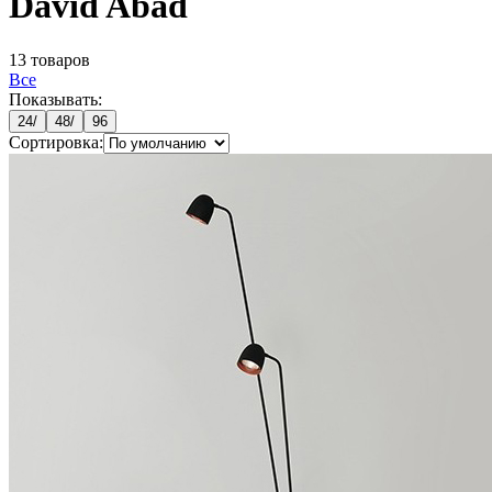
David Abad
13
товаров
Все
Показывать:
24
/
48
/
96
Сортировка: