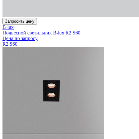
Запросить цену
B-lux
Подвесной светильник B-lux R2 S60
Цена по запросу
R2 S60