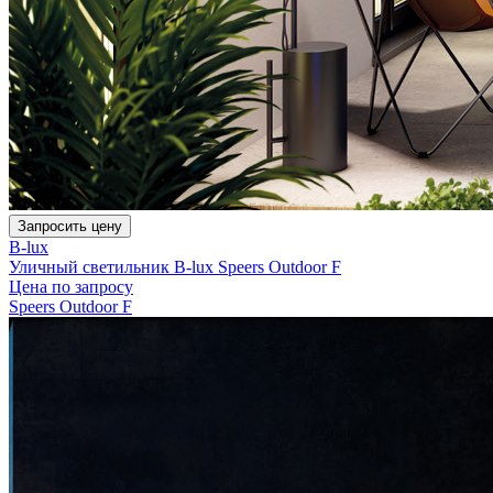
Запросить цену
B-lux
Уличный светильник B-lux Speers Outdoor F
Цена по запросу
Speers Outdoor F