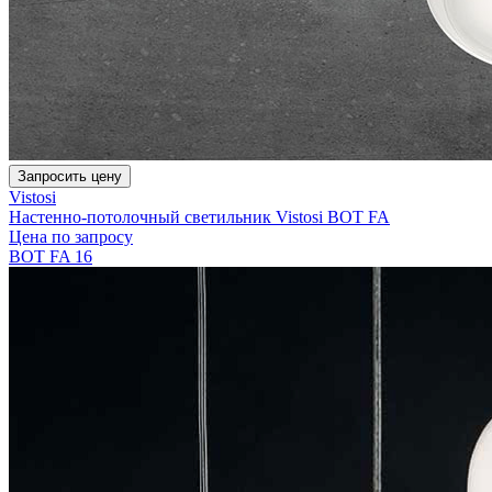
Запросить цену
Vistosi
Настенно-потолочный светильник Vistosi BOT FA
Цена по запросу
BOT FA 16