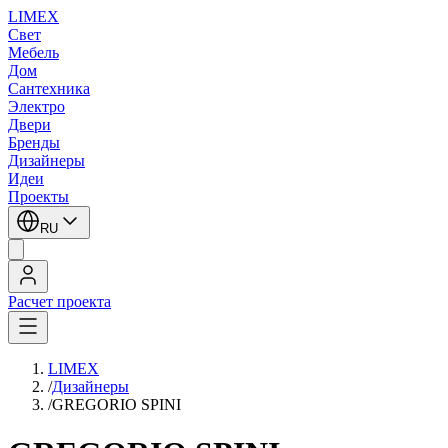
LIMEX
Свет
Мебель
Дом
Сантехника
Электро
Двери
Бренды
Дизайнеры
Идеи
Проекты
RU
Расчет проекта
LIMEX
/
Дизайнеры
/
GREGORIO SPINI