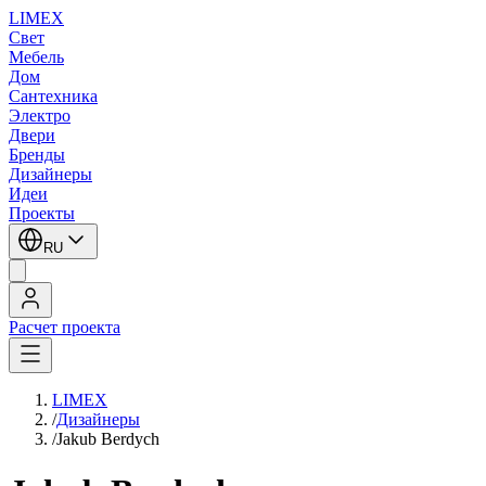
LIMEX
Свет
Мебель
Дом
Сантехника
Электро
Двери
Бренды
Дизайнеры
Идеи
Проекты
RU
Расчет проекта
LIMEX
/
Дизайнеры
/
Jakub Berdych