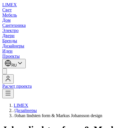
LIMEX
Свет
Мебель
Дом
Сантехника
Электро
Двери
Бренды
Дизайнеры
Идеи
Проекты
RU
Расчет проекта
LIMEX
/
Дизайнеры
/
Johan lindsten form & Markus Johansson design