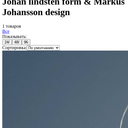
Johan lindsten form & Markus
Johansson design
1
товаров
Все
Показывать:
24
/
48
/
96
Сортировка: