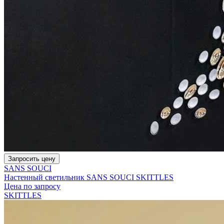
Запросить цену
SANS SOUCI
Настенный светильник SANS SOUCI SKITTLES
Цена по запросу
SKITTLES