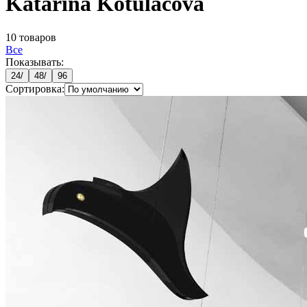
Katarína Kotuláčová
10
товаров
Все
Показывать:
24
/
48
/
96
Сортировка: