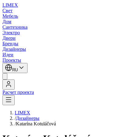
LIMEX
Свет
Мебель
Дом
Сантехника
Электро
Двери
Бренды
Дизайнеры
Идеи
Проекты
RU
Расчет проекта
LIMEX
/
Дизайнеры
/
Katarína Kotuláčová