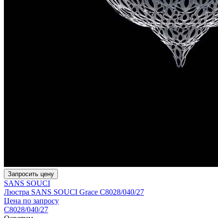
Запросить цену
SANS SOUCI
Люстра SANS SOUCI Grace C8028/040/27
Цена по запросу
C8028/040/27