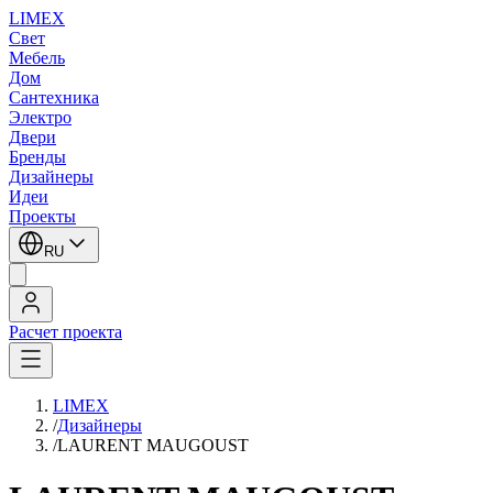
LIMEX
Свет
Мебель
Дом
Сантехника
Электро
Двери
Бренды
Дизайнеры
Идеи
Проекты
RU
Расчет проекта
LIMEX
/
Дизайнеры
/
LAURENT MAUGOUST