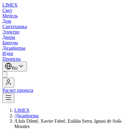
LIMEX
Свет
Мебель
Дом
Сантехника
Электро
Двери
Бренды
Дизайнеры
Идеи
Проекты
RU
Расчет проекта
LIMEX
/
Дизайнеры
/
Lluís Dilmé, Xavier Fabré, Eulàlia Serra, Ignasi de Solà-
Morales