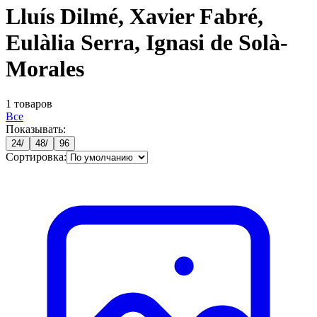
Lluís Dilmé, Xavier Fabré,
Eulàlia Serra, Ignasi de Solà-
Morales
1
товаров
Все
Показывать:
24
/
48
/
96
Сортировка: