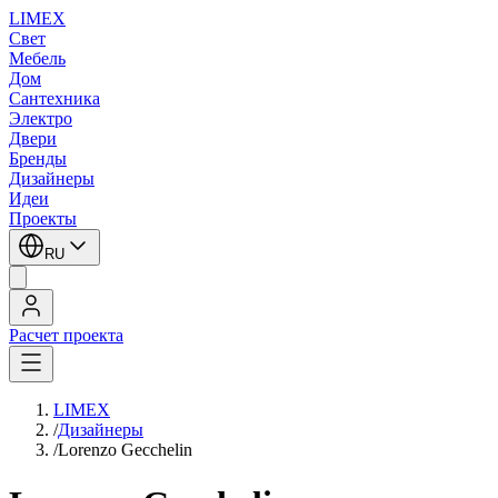
LIMEX
Свет
Мебель
Дом
Сантехника
Электро
Двери
Бренды
Дизайнеры
Идеи
Проекты
RU
Расчет проекта
LIMEX
/
Дизайнеры
/
Lorenzo Gecchelin