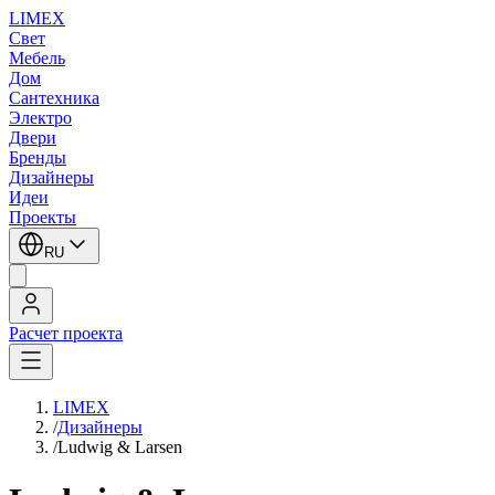
LIMEX
Свет
Мебель
Дом
Сантехника
Электро
Двери
Бренды
Дизайнеры
Идеи
Проекты
RU
Расчет проекта
LIMEX
/
Дизайнеры
/
Ludwig & Larsen