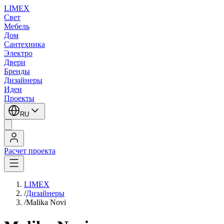
LIMEX
Свет
Мебель
Дом
Сантехника
Электро
Двери
Бренды
Дизайнеры
Идеи
Проекты
RU
Расчет проекта
LIMEX
/
Дизайнеры
/
Malika Novi