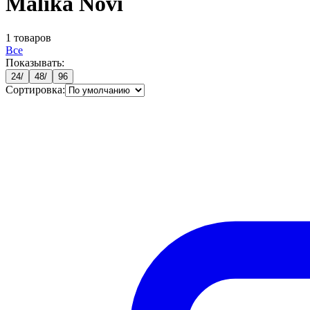
Malika Novi
1
товаров
Все
Показывать:
24
/
48
/
96
Сортировка: