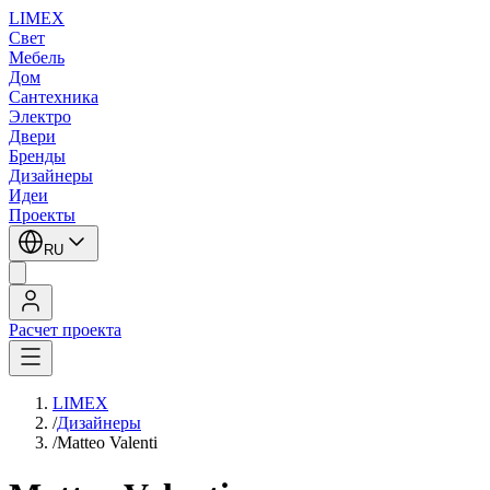
LIMEX
Свет
Мебель
Дом
Сантехника
Электро
Двери
Бренды
Дизайнеры
Идеи
Проекты
RU
Расчет проекта
LIMEX
/
Дизайнеры
/
Matteo Valenti