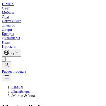
LIMEX
Свет
Мебель
Дом
Сантехника
Электро
Двери
Бренды
Дизайнеры
Идеи
Проекты
RU
Расчет проекта
LIMEX
/
Дизайнеры
/
Morten & Jonas