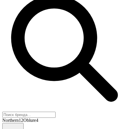
Northern
12
Oblure
4