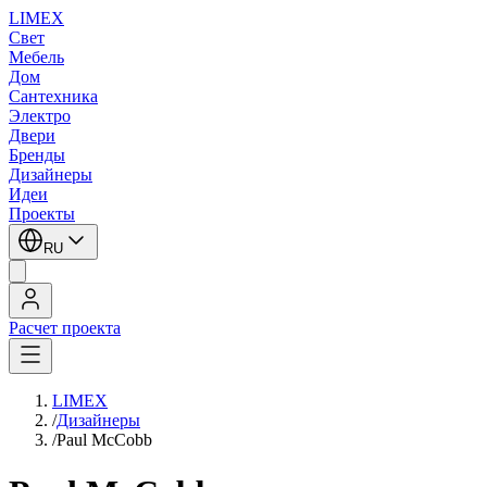
LIMEX
Свет
Мебель
Дом
Сантехника
Электро
Двери
Бренды
Дизайнеры
Идеи
Проекты
RU
Расчет проекта
LIMEX
/
Дизайнеры
/
Paul McCobb