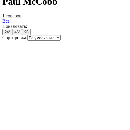
Paul McCobb
1
товаров
Все
Показывать:
24
/
48
/
96
Сортировка: