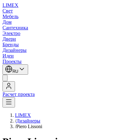
LIMEX
Свет
Мебель
Дом
Сантехника
Электро
Двери
Бренды
Дизайнеры
Идеи
Проекты
RU
Расчет проекта
LIMEX
/
Дизайнеры
/
Piero Lissoni