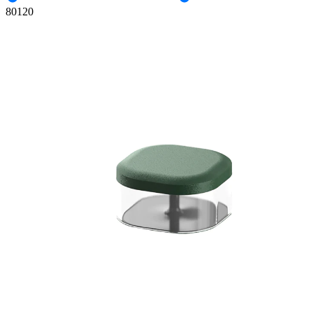
80
120