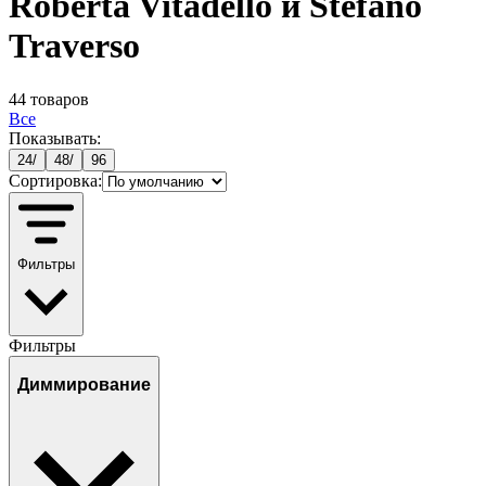
Roberta Vitadello и Stefano
Traverso
44
товаров
Все
Показывать:
24
/
48
/
96
Сортировка:
Фильтры
Фильтры
Диммирование