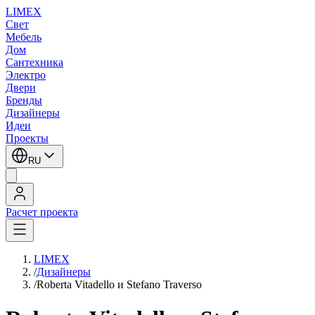
LIMEX
Свет
Мебель
Дом
Сантехника
Электро
Двери
Бренды
Дизайнеры
Идеи
Проекты
RU
Расчет проекта
LIMEX
/
Дизайнеры
/
Roberta Vitadello и Stefano Traverso