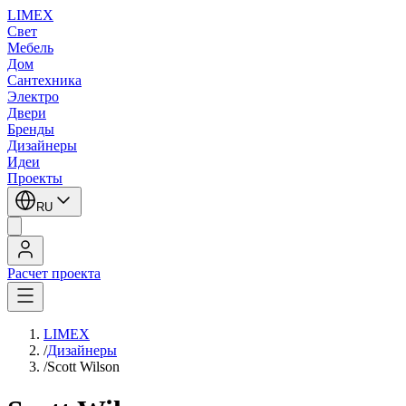
LIMEX
Свет
Мебель
Дом
Сантехника
Электро
Двери
Бренды
Дизайнеры
Идеи
Проекты
RU
Расчет проекта
LIMEX
/
Дизайнеры
/
Scott Wilson