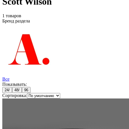
Scott Wilson
1
товаров
Бренд раздела
Все
Показывать:
24
/
48
/
96
Сортировка: