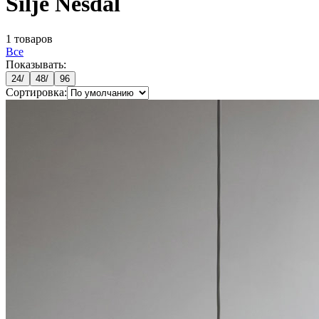
Silje Nesdal
1
товаров
Все
Показывать:
24
/
48
/
96
Сортировка: