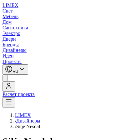
LIMEX
Свет
Мебель
Дом
Сантехника
Электро
Двери
Бренды
Дизайнеры
Идеи
Проекты
RU
Расчет проекта
LIMEX
/
Дизайнеры
/
Silje Nesdal