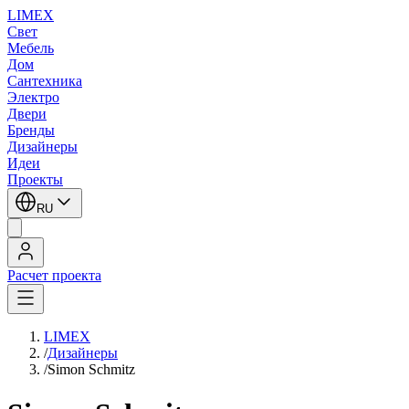
LIMEX
Свет
Мебель
Дом
Сантехника
Электро
Двери
Бренды
Дизайнеры
Идеи
Проекты
RU
Расчет проекта
LIMEX
/
Дизайнеры
/
Simon Schmitz