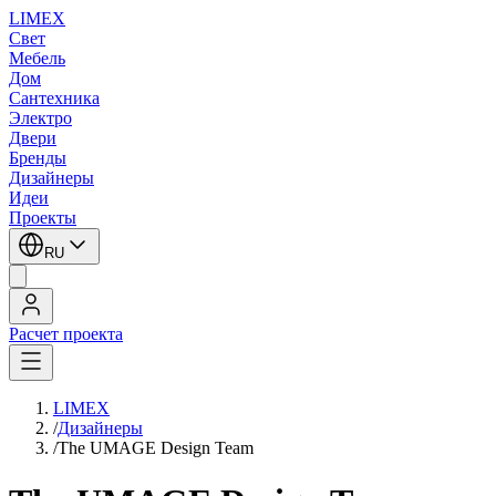
LIMEX
Свет
Мебель
Дом
Сантехника
Электро
Двери
Бренды
Дизайнеры
Идеи
Проекты
RU
Расчет проекта
LIMEX
/
Дизайнеры
/
The UMAGE Design Team